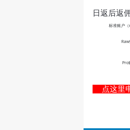
日返后返
标准账户（m
Ra
Pr
点这里申