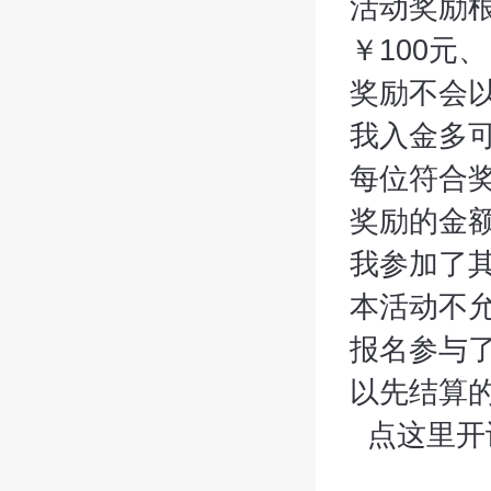
活动奖励
￥100元、
奖励不会
我入金多
每位符合
奖励的金
我参加了
本活动不
报名参与
以先结算
点这里开设